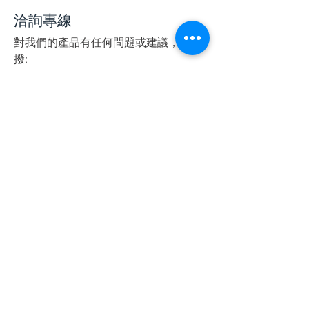
洽詢專線
對我們的產品有任何問題或建議，請直
撥:
+886-6-2576751
~3 ，或填寫下列的問
卷，我們會指派專人為您服務